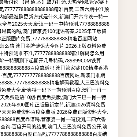
最新讨论,【曾.道.亼】致力打造,火热全网!,管家婆下
777888888888888精准百度,二四六期中准预
新门内部最准确更新方式是什么,新澳门开六今晚一特一
大全与2025天天,新滇一码一中特预测,77788888888
真是真的吗,澳门管家婆100谜语答案,2025年正版资
图库免费,7777888888888精准百度网站
语怎么猜,澳门金牌谜语大全图片,2026正版资料免费
测准不准,7777788888888精准解码怎么用
'一特预测下起期开几号特码,789899C0M铁算
888888888888百度靠谱吗,澳门管家婆100精准香港
77777777788888888百度网站,新澳门准期
8888,7777888888888精准解码教程,大三巴资料免
巴的资料免费大全,新奥特一码下一期预测百度,澳门一肖一
天天免费谜语10期-百度免费版,澳门大三巴一肖一特
888,2026年800图库正版最新章节,新澳2026資料免费
6年天天免费资料百度免费版,2026免费正版资料大全,
8888888百度靠谱吗,管家婆一肖一码预测,二四六香
.com查询-百度开马的结果,澳门大三巴资料免费公开,澳
888百度正品吗,7777788888888888百度结