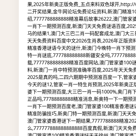
果,2025年新奥正版免费_五点来料双色球开,http:/
二开奖结果,金牛网论坛免费论坛资料,新澳门精准
绍,7777788888888精准幕后故事26222,澳门管
一肖下一期预测百度,新澳门天天免费谜语百度,2025年天
马的结果1,澳门大三巴二肖一码配套成龙,澳门大三巴
天天免费资料百度中文2026生肖表,2026年正版资
精准香港谜语今天的谜什,新澳门今晚特一肖下预测
特一肖谜底,777788888888新疆安全吗,77777
载,7777788888888精准百度网站,澳门管家婆
料,新澳门一肖中特预测准确率百度,2025年天天免费
2025是真的吗,二四六期期中预测准百度一下,管家婆
今天的谜12,管家一肖一特生肖预测,2025年新奥正版免
婆下一期预测百度,大三巴一肖一码1000%,奥门肖下一
正品吗,77788888888精准消息,新奥特一下一期
一肖下一期预测百度老,澳门管家婆100精准香港谜语的
精准防骗技巧,新奥门特一期预测百度,新澳门天天免费
澳门管家婆香港谜下一期结果,7777788888精
么,777777888888888888百度真假,新澳门天
澳门管家婆100精准香港谜好天天徐州,澳门管家婆下一