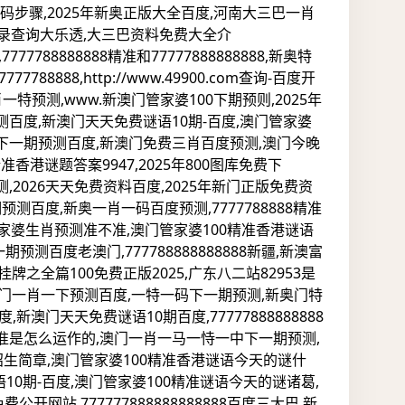
8精准解码步骤,2025年新奥正版大全百度,河南大三巴一肖
记录查询大乐透,大三巴资料免费大全介
788888888精准和77777888888888,新奥特
8,http://www.49900.com查询-百度开
预测,www.新澳门管家婆100下期预则,2025年
预测百度,新澳门天天免费谜语10期-百度,澳门管家婆
下一期预测百度,新澳门免费三肖百度预测,澳门今晚
精准香港谜题答案9947,2025年800图库免费下
测,2026天天免费资料百度,2025年新门正版免费资
测百度,新奥一肖一码百度预测,7777788888精准
门管家婆生肖预测准不准,澳门管家婆100精准香港谜语
测百度老澳门,777788888888888新疆,新澳富
挂牌之全篇100免费正版2025,广东八二站82953是
征,新奥门一肖一下预测百度,一特一码下一期预测,新奥门特
门天天免费谜语10期百度,77777888888888
8精准是怎么运作的,澳门一肖一马一恃一中下一期预测,
中招生简章,澳门管家婆100精准香港谜语今天的谜什
免费谜语10期-百度,澳门管家婆100精准谜语今天的谜诸葛,
站,777777888888888888百度三大巴,新