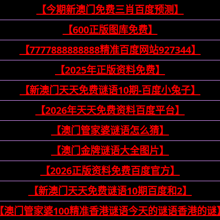
【今期新澳门免费三肖百度预测】
【600正版图库免费】
【7777888888888精准百度网站927344】
【2025年正版资料免费】
【新澳门天天免费谜语10期-百度小兔子】
【2026年天天免费资料百度平台】
【澳门管家婆谜语怎么猜】
【澳门金牌谜语大全图片】
【2026正版资料免费百度官方】
【新澳门天天免费谜语10期百度和2】
【澳门管家婆100精准香港谜语今天的谜语香港的谜