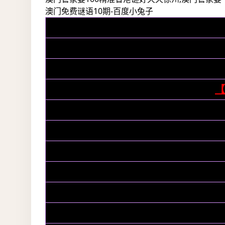
澳门免费谜语10期-百度小兔子
【